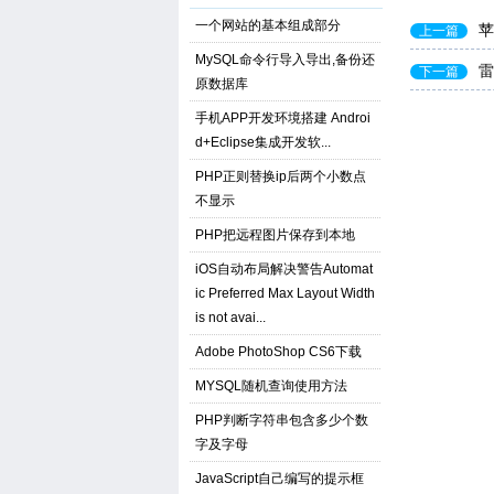
一个网站的基本组成部分
苹
上一篇
MySQL命令行导入导出,备份还
雷
下一篇
原数据库
手机APP开发环境搭建 Androi
d+Eclipse集成开发软...
PHP正则替换ip后两个小数点
不显示
PHP把远程图片保存到本地
iOS自动布局解决警告Automat
ic Preferred Max Layout Width
is not avai...
Adobe PhotoShop CS6下载
MYSQL随机查询使用方法
PHP判断字符串包含多少个数
字及字母
JavaScript自己编写的提示框