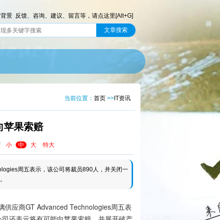
前背景
反馈、咨询、建议、留言等，请点这里[Alt+G]
当前位置：
首页
>>
IT资讯
向苹果索赔
小
中
大
特大
nologies周五表示，该公司将裁员890人，并关闭一
。
应商GT Advanced Technologies周五表
公司还表示将有可能向苹果索赔，并展开破产