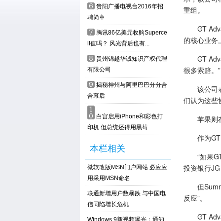
6
贵阳广播电视台2016年招
重组。
聘简章
GT Ad
7
腾讯86亿美元收购Superce
的核心业务
ll值吗？ 风光背后也有...
GT Ad
8
贵州锦越华诚知识产权代理
很多索赔。”
有限公司
9
揭秘神州与阿里巴巴分分合
该公司表示
合幕后
们认为这些
1
0
白宫启用iPhone和彩色打
苹果则在声
印机 但总统还得用黑莓
作为GT Ad
本栏相关
“如果GT
投资银行JG 
微软改版MSN门户网站 必应应
用采用MSN命名
但Summit
联通新增用户数暴跌 与中国电
反应”。
信同陷增长危机
GT Ad
Windows 9新视频曝光：通知