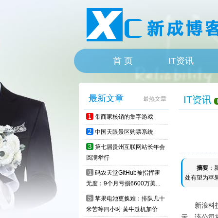
首 页
IT资讯
HOME
最新文章
IT资讯
最热文章
1
带商家核销的集字游戏
2
中国天眼景区购票系统
3
第七届贵州互联网站长年会
圆满举行
摘要
：新
4
码农天堂GitHub被指挥霍
处有望为苹
无度：9个月亏损6600万美...
5
苹果电池更换难：排队几十
新浪科技讯
米苦等四小时 黄牛趁机加价
示，该公司