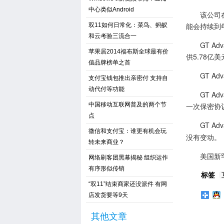
中心类似Android
该公司在周
能会持续到
双11如何日常化：菜鸟、蚂蚁
和云考验三流合一
GT Ad
苹果居2014福布斯全球最有价
供5.78亿
值品牌榜单之首
GT Adv
支付宝钱包推出亲密付 支持自
动代付等功能
GT Ad
中国移动互联网普及的两个节
一次保密协议
点
GT Adv
微信和支付宝：谁更有机会玩
没有变动。
转未来商业？
美国新罕布什
网络刷客团黑幕揭秘 组织运作
有序形似传销
标签
“双11”结束商家还没派件 有网
店发货要等9天
其他文章