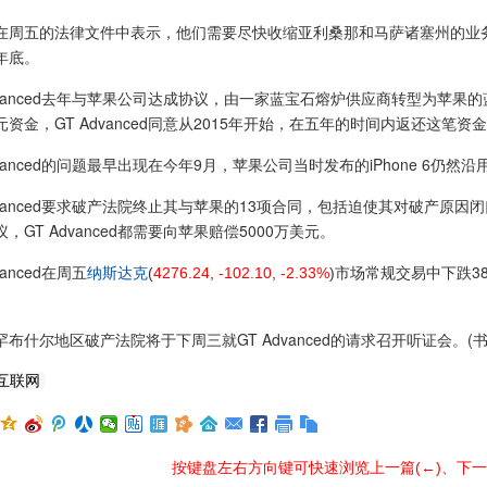
五的法律文件中表示，他们需要尽快收缩亚利桑那和马萨诸塞州的业务
年底。
vanced去年与苹果公司达成协议，由一家蓝宝石熔炉供应商转型为苹果
美元资金，GT Advanced同意从2015年开始，在五年的时间内返还这笔资
anced的问题最早出现在今年9月，苹果公司当时发布的iPhone 6仍
vanced要求破产法院终止其与苹果的13项合同，包括迫使其对破产原
，GT Advanced都需要向苹果赔偿5000万美元。
anced在周五
市场常规交易中下跌38%
纳斯达克
(
4276.24
,
-102.10
,
-2.33%
)
尔地区破产法院将于下周三就GT Advanced的请求召开听证会。(书
互联网
按键盘左右方向键可快速浏览上一篇(←)、下一篇