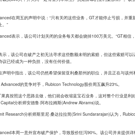
vanced在周五的声明中说：“只有关闭这些业务，GT才能停止亏损，并
上。”
vanced表示，该公司计划关闭的业务每天都会烧掉100万美元。“GT相
，该公司在破产之初无法寻求这些数额未明的索赔，但这些索赔可以让GT 
协议已经成为一种负担，没有任何价值。
明中指出，该公司仍然希望保留亚利桑那州的职位，并且正在与该州和
vanced的竞争对手，Rubicon Technology股价周五飙升23%。
果真按照这个思路去做，他们就会收缩蓝宝石业务，这对整个行业是利好，尤
Capital分析师安德鲁·阿布拉姆斯(Andrew Abrams)说。
 Research分析师斯里尼·桑达拉拉简(Srini Sundararajan)认为，Rub
vanced本周一意外宣布破产保护，导致股价狂泻90%。该公司并未提供