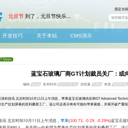
固定当
元旦节
到了，元旦节快乐...
开发技巧
关于本站
CMS演示
IT News
Skill
About
CMS
IT News
蓝宝石玻璃厂商GT计划裁员关厂：或
编辑
yang
发布时间
2014-10-12
浏览量
5364
来源
新浪科技
浪科技讯 北京时间10月11日上午消息，苹果蓝宝石玻璃供应商GT Advanced Tech
果生产抗划屏幕的亚利桑那工厂。该公司还表示将有可能向苹果索赔，并展开破产重组
 北京时间10月11日上午消息，
蓝宝石玻璃供
苹果
(
100.73
,
-0.29
,
-0.29%
)
将裁员890人，并关闭一处有望为苹果生产抗划屏幕的亚利桑那工厂。该