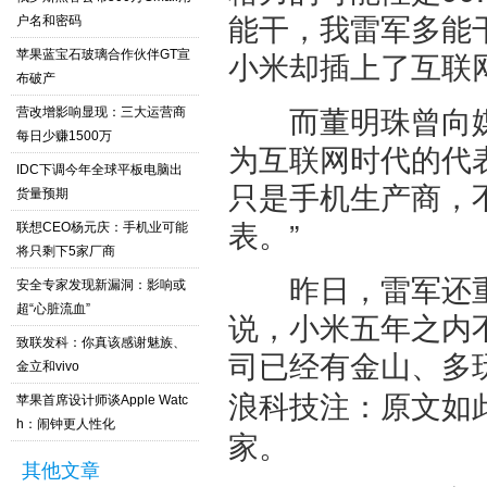
能干，我雷军多能
户名和密码
小米却插上了互联
苹果蓝宝石玻璃合作伙伴GT宣
布破产
而董明珠曾向媒体
营改增影响显现：三大运营商
每日少赚1500万
为互联网时代的代
IDC下调今年全球平板电脑出
只是手机生产商，
货量预期
表。”
联想CEO杨元庆：手机业可能
将只剩下5家厂商
昨日，雷军还重申
安全专家发现新漏洞：影响或
超“心脏流血”
说，小米五年之内不
致联发科：你真该感谢魅族、
司已经有金山、多
金立和vivo
浪科技注：原文如
苹果首席设计师谈Apple Watc
h：闹钟更人性化
家。
其他文章