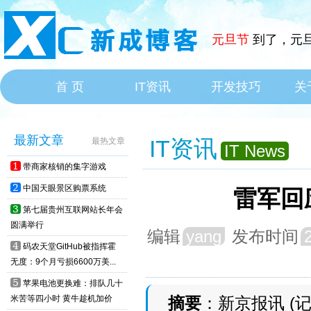
元旦节
到了，元旦
首 页
IT资讯
开发技巧
关
HOME
IT News
最新文章
IT资讯
最热文章
IT News
1
带商家核销的集字游戏
2
中国天眼景区购票系统
雷军回
3
第七届贵州互联网站长年会
圆满举行
编辑
yang
发布时间
4
码农天堂GitHub被指挥霍
无度：9个月亏损6600万美...
5
苹果电池更换难：排队几十
米苦等四小时 黄牛趁机加价
摘要
：新京报讯 (