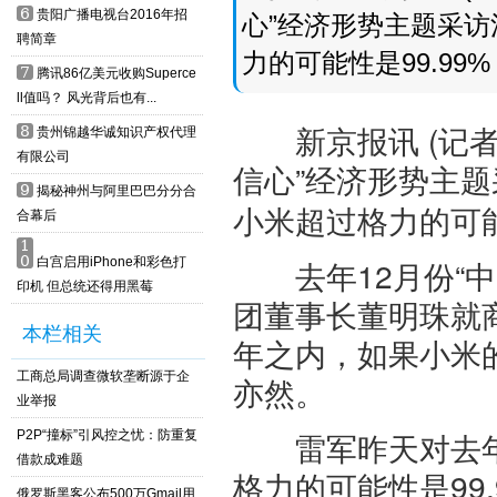
6
贵阳广播电视台2016年招
心”经济形势主题采访
聘简章
力的可能性是99.9
7
腾讯86亿美元收购Superce
ll值吗？ 风光背后也有...
新京报讯 (记者刘
8
贵州锦越华诚知识产权代理
有限公司
信心”经济形势主题
9
揭秘神州与阿里巴巴分分合
小米超过格力的可能
合幕后
1
0
去年12月份“中
白宫启用iPhone和彩色打
印机 但总统还得用黑莓
团董事长董明珠就商
本栏相关
年之内，如果小米
工商总局调查微软垄断源于企
亦然。
业举报
雷军昨天对去年的
P2P“撞标”引风控之忧：防重复
借款成难题
格力的可能性是99
俄罗斯黑客公布500万Gmail用