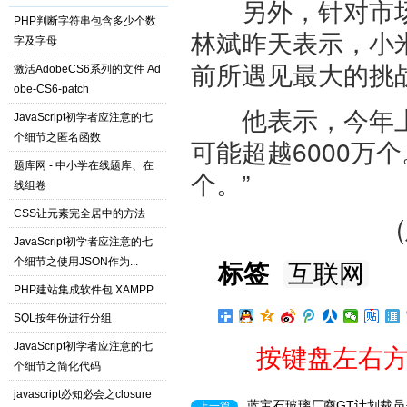
另外，针对市场关
PHP判断字符串包含多少个数
林斌昨天表示，小
字及字母
前所遇见最大的挑
激活AdobeCS6系列的文件 Ad
obe-CS6-patch
他表示，今年上半
JavaScript初学者应注意的七
个细节之匿名函数
可能超越6000万
题库网 - 中小学在线题库、在
个。”
线组卷
CSS让元素完全居中的方法
JavaScript初学者应注意的七
个细节之使用JSON作为...
标签
互联网
PHP建站集成软件包 XAMPP
SQL按年份进行分组
JavaScript初学者应注意的七
按键盘左右方
个细节之简化代码
javascript必知必会之closure
蓝宝石玻璃厂商GT计划裁
上一篇