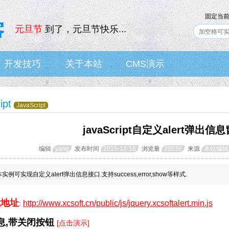
固定当
元旦节
到了，元旦节快乐...
开发技巧
关于本站
CMS演示
IT News
Skill
About
CMS
ipt
JavaScript
javaScript自定义alert弹出信
编辑
yang
发布时间
2015-12-16
浏览量
20536
来源
本站编辑
实例可实现自定义alert弹出信息接口.支持success,error,show等样式.
载地址
http://www.xcsoft.cn/public/js/jquery.xcsoftalert.min.js
:
消息,带关闭按钮
[点击演示]