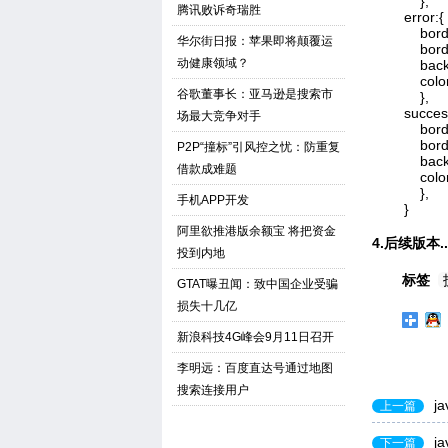
            },

腾讯败诉奇瑞胜
        error:{

            bo
华尔街日报：苹果即将颠覆运
            bo
动健康领域？
            ba
            colo
谷歌董事长：亚马逊是搜索市
            },

        succes
场最大竞争对手
            b
            bo
P2P“撞标”引风控之忧：防重复
            ba
借款成难题
            col
            },

手机APP开发
        }
阿里欲推港版余额宝 将把资金
4.后续版本..
投到内地
标签
GTAT曝丑闻：致中国企业受骗
损失十几亿
新浪科技4G峰会9月11日召开
李明远：百度直达号通过地图
搜索连接用户
j
上一篇
j
下一篇