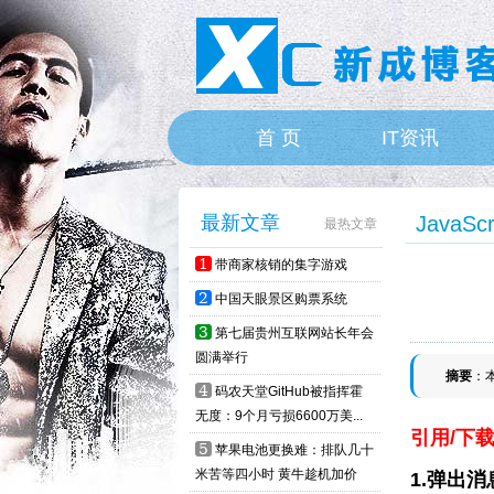
首 页
IT资讯
HOME
最新文章
JavaScr
最热文章
1
带商家核销的集字游戏
2
中国天眼景区购票系统
3
第七届贵州互联网站长年会
圆满举行
摘要
：本
4
码农天堂GitHub被指挥霍
无度：9个月亏损6600万美...
引用/下
5
苹果电池更换难：排队几十
米苦等四小时 黄牛趁机加价
1.弹出