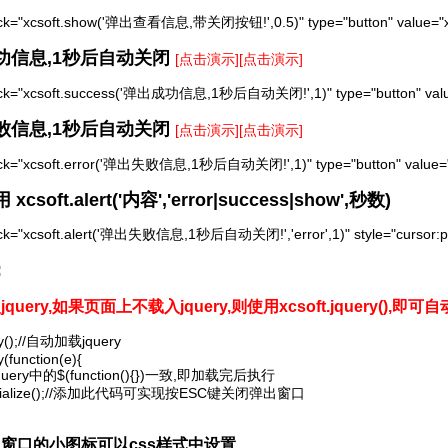
click="xcsoft.show('弹出查看信息,带关闭按钮!',0.5)" type="button" valu
成功信息,1秒后自动关闭
[点击演示]
[点击演示]
click="xcsoft.success('弹出成功信息,1秒后自动关闭!',1)" type="button" 
失败信息,1秒后自动关闭
[点击演示]
[点击演示]
click="xcsoft.error('弹出失败信息,1秒后自动关闭!',1)" type="button" val
xcsoft.alert('内容','error|success|show',秒数)
lick="xcsoft.alert('弹出失败信息,1秒后自动关闭!','error',1)" style="cursor
:
query,如果页面上不载入jquery,则使用xcsoft.jquery(),即可自
ry();//自动加载jquery

y(function(e){

jquery中的$(function(){})一致,即加载完后执行

t.initialize();//添加此代码可实现按ESC键关闭弹出窗口

出窗口的小图标可以css样式中设置