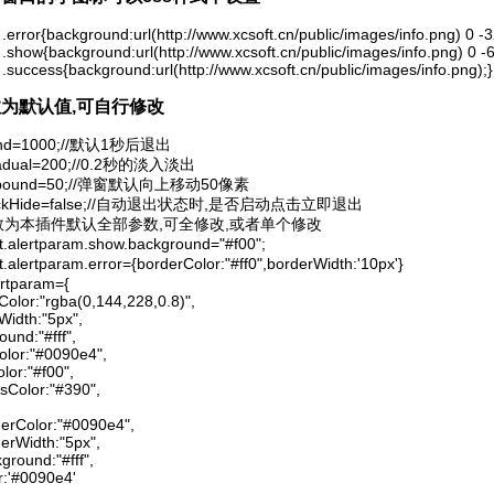
 .error{background:url(http://www.xcsoft.cn/public/images/info.png) 0 -32
 .show{background:url(http://www.xcsoft.cn/public/images/info.png) 0 -64
 .success{background:url(http://www.xcsoft.cn/public/images/info.png);}
数为默认值,可自行修改
cond=1000;//默认1秒后退出

.gradual=200;//0.2秒的淡入淡出

t.rebound=50;//弹窗默认向上移动50像素

t.clickHide=false;//自动退出状态时,是否启动点击立即退出

以下参数为本插件默认全部参数,可全修改,或者单个修改

oft.alertparam.show.background="#f00";

ft.alertparam.error={borderColor:"#ff0",borderWidth:'10px'}

ertparam={

erColor:"rgba(0,144,228,0.8)",

rWidth:"5px",

ound:"#fff",

Color:"#0090e4",

olor:"#f00",

ssColor:"#390",

orderColor:"#0090e4",

rderWidth:"5px",

ckground:"#fff",

lor:'#0090e4'
