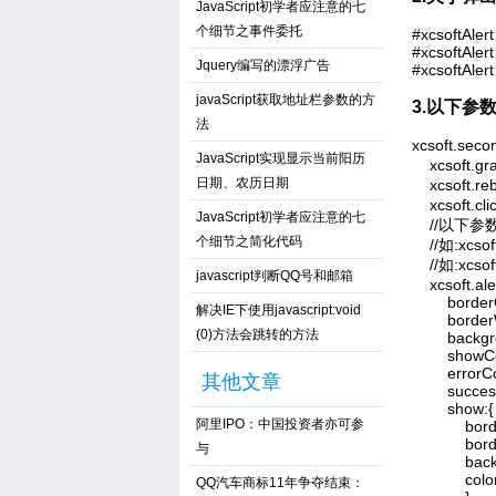
JavaScript初学者应注意的七
个细节之事件委托
#xcsoftAlert
#xcsoftAlert
Jquery编写的漂浮广告
#xcsoftAlert
javaScript获取地址栏参数的方
3.以下参
法
xcsoft.se
JavaScript实现显示当前阳历
    xcsoft
日期、农历日期​
    xcsof
    xcsof
JavaScript初学者应注意的七
    //
个细节之简化代码
    //如:xcs
    //如:xcso
javascript判断QQ号和邮箱
    xcsoft.al
        bord
解决IE下使用javascript:void
        borde
(0)方法会跳转的方法
        backgr
        show
        errorC
其他文章
        succe
        show:{

阿里IPO：中国投资者亦可参
            b
            bo
与
            ba
            co
QQ汽车商标11年争夺结束：