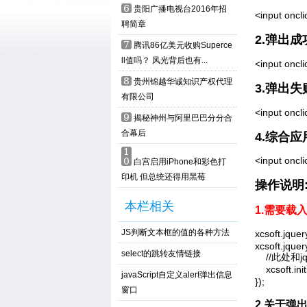
6
贵阳广播电视台2016年招
<input on
聘简章
2.弹出
7
腾讯86亿美元收购Superce
ll值吗？ 风光背后也有...
<input on
8
贵州锦越华诚知识产权代理
3.弹出
有限公司
<input on
9
揭秘神州与阿里巴巴分分合
合幕后
4.综合应用 
1
<input onc
0
白宫启用iPhone和彩色打
印机 但总统还得用黑莓
操作说明
本栏相关
1.需要载入j
JS判断文本框的值的各种方法
xcsoft.jque
xcsoft.jquer
select的跳转友情链接
    //此处和
    xcsof
javaScript自定义alert弹出信息
});
窗口
2
.关于弹