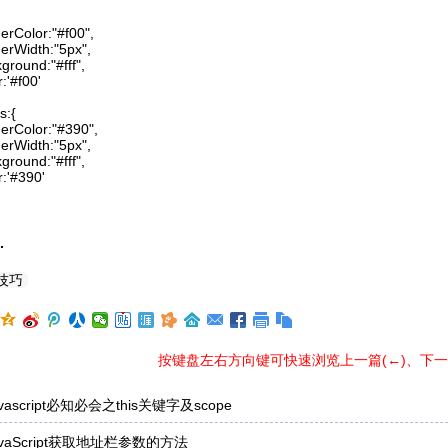
rderColor:"#f00",

rderWidth:"5px",

ckground:"#fff",

r:'#f00'

s:{

orderColor:"#390",

rderWidth:"5px",

ckground:"#fff",

or:'#390'

.
技巧
按键盘左右方向键可快速浏览上一篇(←)、下一篇
avascript必知必会之this关键字及scope
avaScript获取地址栏参数的方法