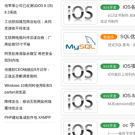
传苹果公司已在测试iOS 8.1到
iO
IOS开发
8.3系统
p12证书制作,创建A
送证书制作
工信部拟规范商业短信：未同
意接收不得发送
SQL
数据库
互联网电视叫停后谋自救：厂
商欲推55寸平板
优化SQL查询：
阿里欲推港版余额宝 将把资金
投到内地
iOS
IOS开发
传微软CEO纳德拉9月访华：
iOS项目上传到Ap
正值反垄断调查期间
Windows 10将同时使用IE和S
partan浏览器
IOS
IOS开发
降维攻击：移动互联网如何颠
MJExtensi
覆传统企业
PHP建站集成软件包 XAMPP
oc 
IOS开发
/--------操作字符串