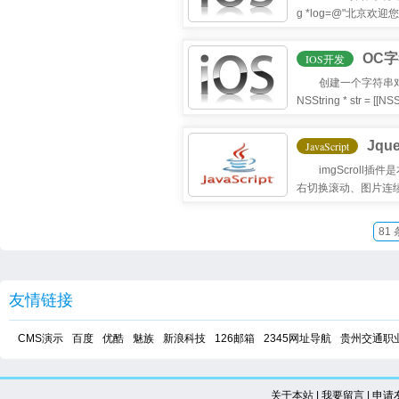
g *log=@"北京欢迎您a"; 
OC
IOS开发
创建一个字符串对象:NSs
NSString * str = [[NSS
NSString * str_1 =
Jq
JavaScript
imgScrol
右切换滚动、图片连续无
用即可。
81 
友情链接
CMS演示
百度
优酷
魅族
新浪科技
126邮箱
2345网址导航
贵州交通职
关于本站
|
我要留言
|
申请