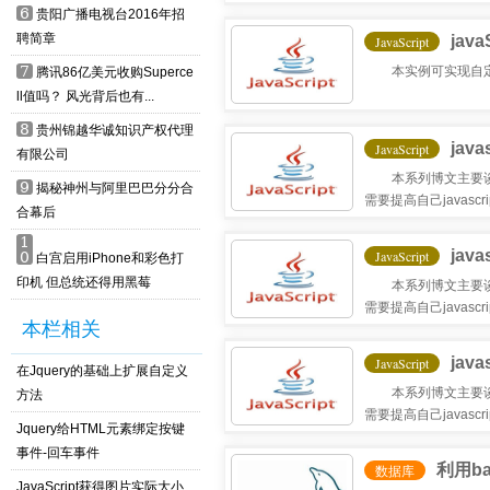
6
贵阳广播电视台2016年招
聘简章
jav
JavaScript
7
本实例可实现自定义a
腾讯86亿美元收购Superce
ll值吗？ 风光背后也有...
8
贵州锦越华诚知识产权代理
jav
JavaScript
有限公司
本系列博文主要谈一些在
9
揭秘神州与阿里巴巴分分合
需要提高自己javasc
合幕后
1
jav
JavaScript
0
白宫启用iPhone和彩色打
印机 但总统还得用黑莓
本系列博文主要谈一些在
需要提高自己javasc
本栏相关
jav
JavaScript
在Jquery的基础上扩展自定义
本系列博文主要谈一些在
方法
需要提高自己javasc
Jquery给HTML元素绑定按键
事件-回车事件
利用b
数据库
JavaScript获得图片实际大小