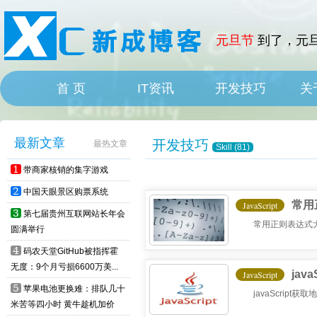
元旦节
到了，元旦
首 页
IT资讯
开发技巧
关
HOME
IT News
最新文章
开发技巧
最热文章
Skill (81)
1
带商家核销的集字游戏
2
中国天眼景区购票系统
常用
JavaScript
3
第七届贵州互联网站长年会
常用正则表达式
圆满举行
4
码农天堂GitHub被指挥霍
无度：9个月亏损6600万美...
jav
JavaScript
5
苹果电池更换难：排队几十
javaScrip
米苦等四小时 黄牛趁机加价