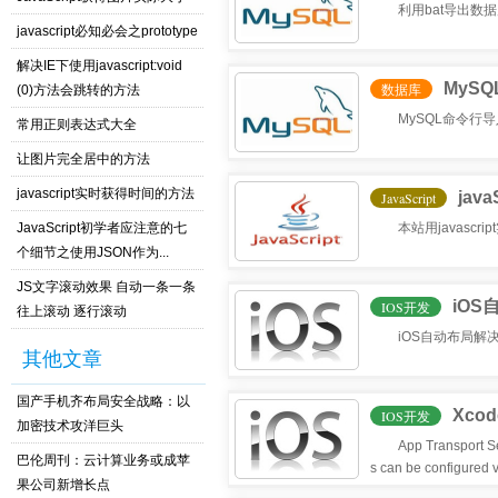
利用bat导出数
javascript必知必会之prototype
解决IE下使用javascript:void
MyS
数据库
(0)方法会跳转的方法
MySQL命令行
常用正则表达式大全
让图片完全居中的方法
javascript实时获得时间的方法
jav
JavaScript
JavaScript初学者应注意的七
本站用javascri
个细节之使用JSON作为...
JS文字滚动效果 自动一条一条
iOS自动布
IOS开发
往上滚动 逐行滚动
iOS自动布局解决警告Aut
其他文章
国产手机齐布局安全战略：以
Xcode
IOS开发
加密技术攻洋巨头
App Transport Se
巴伦周刊：云计算业务或成苹
s can be configured vi
果公司新增长点