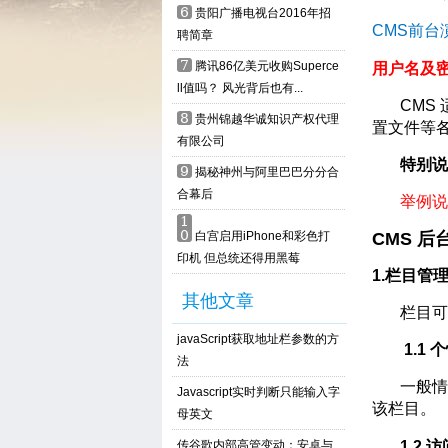
6
贵阳广播电视台2016年招
CMS前台
聘简章
7
腾讯86亿美元收购Superce
用户名及密码：
ll值吗？ 风光背后也有...
CMS 适
8
贵州锦越华诚知识产权代理
置文件等
有限公司
特别说明
9
揭秘神州与阿里巴巴分分合
合幕后
举例说
1
0
白宫启用iPhone和彩色打
CMS 
印机 但总统还得用黑莓
1.栏目管
其他文章
栏目可分
javaScript获取地址栏参数的方
1.1 
法
一般情况下，
Javascript实时判断只能输入字
该栏目。
母英文
传谷歌内部高管变动：安卓与
1.2 访