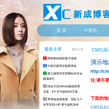
首 页
IT资讯
HOME
最新文章
CMS演
最热文章
1
带商家核销的集字游戏
演示地
2
中国天眼景区购票系统
http://c
3
第七届贵州互联网站长年会
圆满举行
注:请不
4
码农天堂GitHub被指挥霍
无度：9个月亏损6600万美...
下面的地
5
苹果电池更换难：排队几十
米苦等四小时 黄牛趁机加价
CMS后台