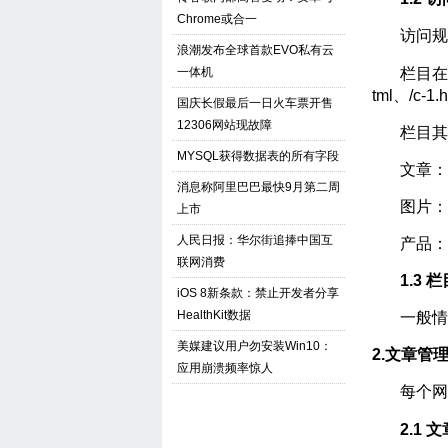
Chrome或合一
访问规则
浪潮发布全球首款EVO私有云
一体机
栏目在未设
tml、/c-1.h
国庆长假最后一日火车票开售
12306网站现故障
栏目其下
MYSQL获得数据表的所有字段
文章：/artic
消息称阿里巴巴最快9月第二周
图片：/img/
上市
人民日报：华尔街追捧中国互
产品：/good
联网消费
1.3 栏
iOS 8新条款：禁止开发者分享
HealthKit数据
一般情况
美媒建议用户勿安装Win10：
2.文章管
应用崩溃频率惊人
每个网站
2.1 文