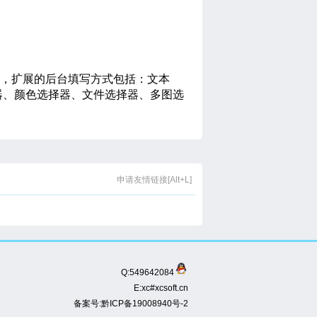
，扩展的后台填写方式包括：文本
器、颜色选择器、文件选择器、多图选
申请友情链接[Alt+L]
Q:549642084
E:xc#xcsoft.cn
备案号:黔ICP备19008940号-2