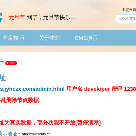
固定当
元旦节
到了，元旦节快乐...
开发技巧
关于本站
CMS演示
IT News
Skill
About
CMS
示
CMS
址
ms.jyhczx.com/admin.html
用户名 developer 密码 1238
要乱删除节点数据
址为真实数据，部分功能不开放[暂停演示]
演示地址
：
http://dev.iicms.cn