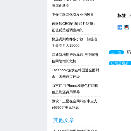
雅虎创新高
中介互联网化引发业内较量
标签
传微软CEO纳德拉9月访华：
正值反垄断调查期间
快递员到底挣多少钱：熟练老
手最高月入15000
码
上一篇
联通新增用户数暴跌 与中国电
信同陷增长危机
已经是最后
Facebook游戏在韩国遭全面封
杀：因未通过评级
白宫启用iPhone和彩色打印机
但总统还得用黑莓
微软：三星在合同纠纷中应支
付690万美元利息
其他文章