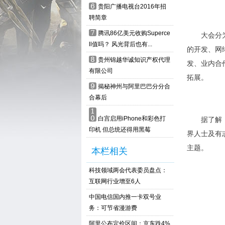
6
贵阳广播电视台2016年招
聘简章
7
腾讯86亿美元收购Superce
大会分为“
ll值吗？ 风光背后也有...
的开发、网
8
贵州锦越华诚知识产权代理
发、业内合
有限公司
拓展。
9
揭秘神州与阿里巴巴分分合
合幕后
1
0
据了解，贵
白宫启用iPhone和彩色打
印机 但总统还得用黑莓
界人士及有
主题。
本栏相关
科技领域两会代表委员盘点：
互联网行业增至6人
中国电信国内推一卡双号业
务：可节省漫游费
阿里公布定价区间：京东跌4%