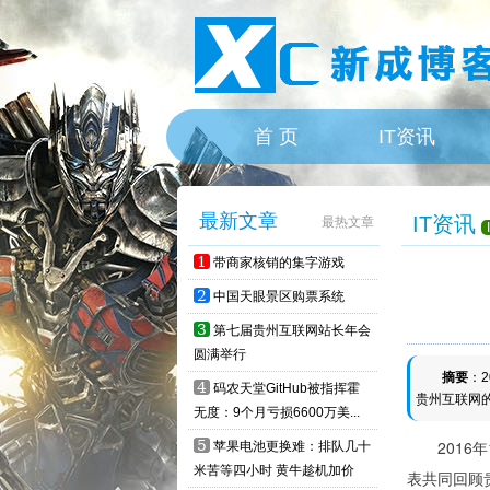
首 页
IT资讯
HOME
最新文章
IT资讯
最热文章
1
带商家核销的集字游戏
2
中国天眼景区购票系统
3
第七届贵州互联网站长年会
圆满举行
摘要
：
4
码农天堂GitHub被指挥霍
贵州互联网
无度：9个月亏损6600万美...
5
2016年
苹果电池更换难：排队几十
米苦等四小时 黄牛趁机加价
表共同回顾