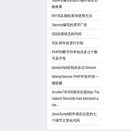
Jquery编写的图片循环渐变切
换效果
MYSQL随机查询使用方法
Jquery编写的漂浮广告
QQ在线状态的代码
SQL按年份进行分组
PHP判断字符串包含多少个数
字及字母
javascript必知必会之closure
WampServer PHP开发环境一
键搭建
Xcode7/IOS9请求出现App Tra
nsport Security has blocked a
cle...
JavaScript初学者应注意的七
个细节之简化代码