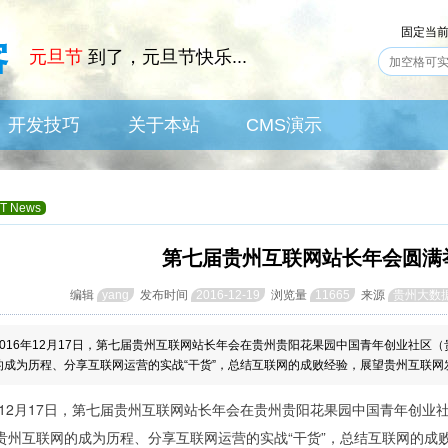
固定当
元旦节
到了，元旦节快乐...
开发技巧
关于本站
CMS演示
IT News
Skill
About
CMS
IT News
第七届贵州互联网站长年会圆满
编辑
yang
发布时间
2016-12-19
浏览量
11665
来源
贵州大数
​2016年12月17日，第七届贵州互联网站长年会在贵州贵阳花果园中国青年创业社
的成为历程、分享互联网运营的实战“干货”，总结互联网的成败经验，展望贵州互联网
12月17日，第七届贵州互联网站长年会在贵州贵阳花果园中国青年创业
贵州互联网的成为历程、分享互联网运营的实战“干货”，总结互联网的成