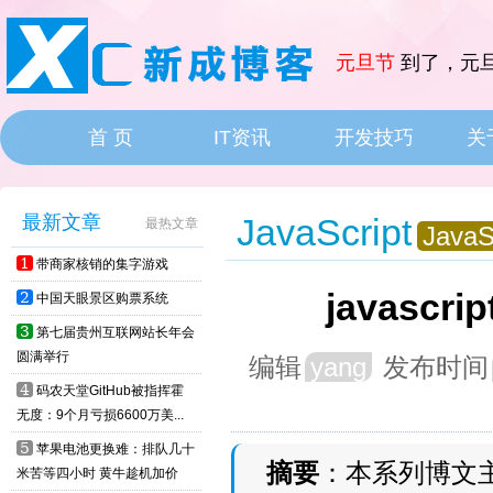
元旦节
到了，元旦
首 页
IT资讯
开发技巧
关
HOME
IT News
最新文章
JavaScript
最热文章
JavaS
1
带商家核销的集字游戏
javasc
2
中国天眼景区购票系统
3
第七届贵州互联网站长年会
圆满举行
编辑
yang
发布时间
4
码农天堂GitHub被指挥霍
无度：9个月亏损6600万美...
5
苹果电池更换难：排队几十
摘要
：本系列博文主要
米苦等四小时 黄牛趁机加价