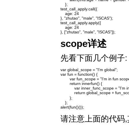
    };

test_call_apply.call({

    age: 24

}, "zhutao", "male", "ISCAS");

test_call_apply.apply({

    age: 24

}, ["zhutao", "male", "ISCAS"]);
scope详述
先看下面几个例子:
var global_scope = "I'm global";

var fun = function() {

        var fun_scope = "I'm in fun scope
        return innerfun() {

            var inner_func_scope = "I'm i
            return global_scope 
        };

    };

alert(fun()());
请注意上面的代码,