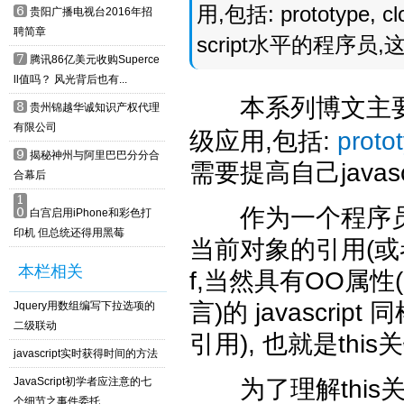
用,包括: prototype,
6
贵阳广播电视台2016年招
聘简章
script水平的程序员
7
腾讯86亿美元收购Superce
ll值吗？ 风光背后也有...
本系列博文主要
8
贵州锦越华诚知识产权代理
有限公司
级应用,包括:
proto
9
揭秘神州与阿里巴巴分分合
需要提高自己java
合幕后
1
作为一个程序员,
0
白宫启用iPhone和彩色打
印机 但总统还得用黑莓
当前对象的引用(或者
本栏相关
f,当然具有OO属性
言)的
javascript
同
Jquery用数组编写下拉选项的
二级联动
引用), 也就是this
javascript实时获得时间的方法
JavaScript初学者应注意的七
为了理解this关
个细节之事件委托