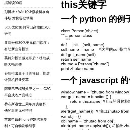
this关键字
据解读90后
彭博社：Win10让微软留在角
一个
python
的例子
斗场 对抗谷歌苹果
SQL优化:如何写出高性能SQL
class Person(object):

语句
"""a person class

    """

亚马逊获20亿美元信用额度：
def __init__(self, name):

有助新业务投资
self.name = name    #这里的se
def get_name(self):

英特尔投资紫光幕后：移动战
return self.name

zhutao = Person("zhutao")

略大幅调整
print zhutao.name
谷歌推出量子计算项目：推进
一个
javascript
的
计算机行业变革
阿里巴巴辐射效应之一： C2C
window.name = "zhutao from window"
平台成农产品核心
var get_name = function() {

        return this.name;
乔布斯逝世三周年库克缅怀：
    };

他的影响无可辩驳
alert(get_name()); // 输出zhutao 
var obj = {}

苹果申请iPhone控制汽车专
obj.name = "zhutao from obj";

alert(get_name.apply(obj)); 
利：可自动发动引擎