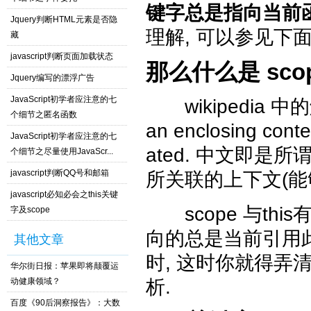
键字总是指向当前函
Jquery判断HTML元素是否隐
理解, 可以参见下
藏
javascript判断页面加载状态
那么什么是
sco
Jquery编写的漂浮广告
JavaScript初学者应注意的七
wikipedia
中的解释
个细节之匿名函数
an enclosing conte
JavaScript初学者应注意的七
ated. 中文即是所
个细节之尽量使用JavaScr...
javascript判断QQ号和邮箱
所关联的上下文(能
javascript必知必会之this关键
scope
与thi
字及scope
向的总是当前引用
其他文章
时, 这时你就得弄
华尔街日报：苹果即将颠覆运
动健康领域？
析.
百度《90后洞察报告》：大数