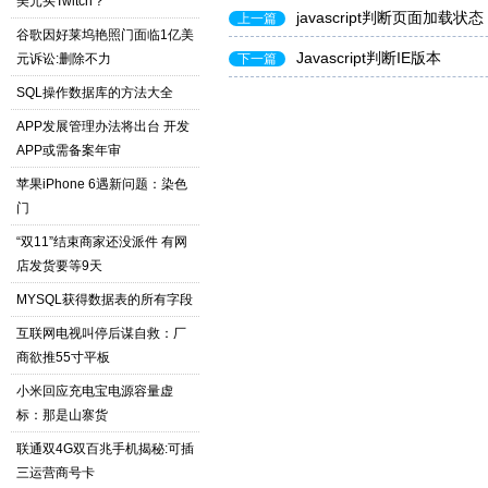
美元买Twitch？
javascript判断页面加载状态
上一篇
谷歌因好莱坞艳照门面临1亿美
Javascript判断IE版本
元诉讼:删除不力
下一篇
SQL操作数据库的方法大全
APP发展管理办法将出台 开发
APP或需备案年审
苹果iPhone 6遇新问题：染色
门
“双11”结束商家还没派件 有网
店发货要等9天
MYSQL获得数据表的所有字段
互联网电视叫停后谋自救：厂
商欲推55寸平板
小米回应充电宝电源容量虚
标：那是山寨货
联通双4G双百兆手机揭秘:可插
三运营商号卡