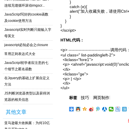
        }

连续无缝循环滚动imgscr...
        catch (e){

        alert("加入收藏失败，请使用Ctrl
JavaScript写好的cookie函数
        }

及cookie使用方法
    }

}

Javascript实时判断只能输入字
</script>
母英文
HTML代码：
javascript必知必会之closure
<p> -----------------------------调用代码
常用正则表达式大全
<ul class=" list-paddingleft-2">

  <liclass="fore1">

JavaScript初学者应注意的七
  <p> <ahref="javascript:void(0)"on
个细节之匿名函数
  </li>

  <liclass="ge">

在Jquery的基础上扩展自定义
  <p> | </p>

  </li>

方法
</ul>
JS判断浏览器类型以及获得浏
标签
技巧
网页制作
览器的相关信息
其他文章
亚马逊最大收购案：为何10亿