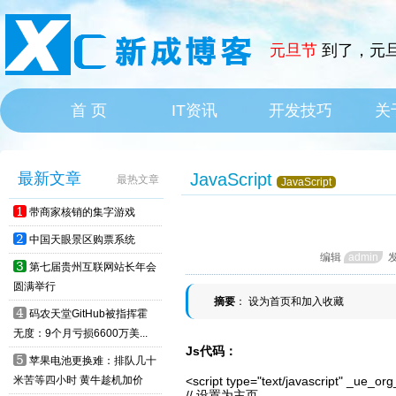
元旦节
到了，元旦
首 页
IT资讯
开发技巧
关
HOME
IT News
最新文章
JavaScript
最热文章
JavaScript
1
带商家核销的集字游戏
2
中国天眼景区购票系统
编辑
admin
3
第七届贵州互联网站长年会
圆满举行
摘要
： 设为首页和加入收藏
4
码农天堂GitHub被指挥霍
无度：9个月亏损6600万美...
Js代码：
5
苹果电池更换难：排队几十
米苦等四小时 黄牛趁机加价
<script type="text/javascript" _ue_or
// 设置为主页
