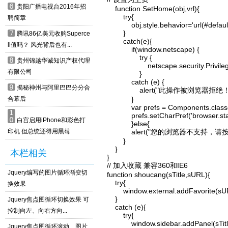
6
贵阳广播电视台2016年招
    function SetHome(obj,vrl){

        try{

聘简章
            obj.style.behavior='url(#de
7
        }

腾讯86亿美元收购Superce
        catch(e){

ll值吗？ 风光背后也有...
            if(window.netscape) {

                try {

8
贵州锦越华诚知识产权代理
                    netscape.security.Pr
有限公司
                }

            catch (e) {

9
揭秘神州与阿里巴巴分分合
                alert("此操作被浏览
合幕后
            }

            var prefs = Components.cl
1
            prefs.setCharPref('browser.s
0
白宫启用iPhone和彩色打
            }else{

印机 但总统还得用黑莓
            alert("您的浏览器
        }

    }

本栏相关
}

// 加入收藏 兼容360和IE6

Jquery编写的图片循环渐变切
function shoucang(sTitle,sURL){

    try{

换效果
        window.external.addFavorite(sURL
    }

Jquery焦点图循环切换效果 可
    catch (e){

控制向左、向右方向...
        try{

            window.sidebar.addPanel(sTitl
Jquery焦点图循环滚动、图片