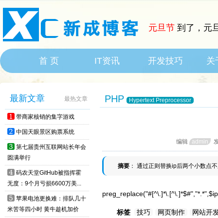
元旦节
到了，元旦
首 页
IT资讯
开发技巧
关
HOME
IT News
最新文章
PHP
最热文章
Hypertext Preprocessor
1
带商家核销的集字游戏
2
中国天眼景区购票系统
编辑
admin
3
第七届贵州互联网站长年会
圆满举行
摘要
： 通过正则替换ip后两个小数点
4
码农天堂GitHub被指挥霍
无度：9个月亏损6600万美...
preg_replace("#[^\.]*\.[^\.]*$#","*.*",$
5
苹果电池更换难：排队几十
米苦等四小时 黄牛趁机加价
标签
技巧
网页制作
网站开