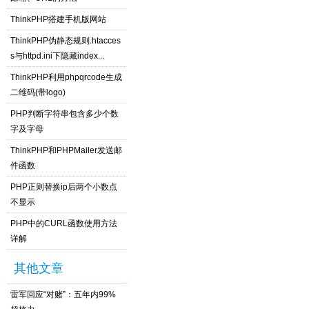
ThinkPHP搭建手机版网站
ThinkPHP伪静态规则.htacces
s与httpd.ini下隐藏index...
ThinkPHP利用phpqrcode生成
二维码(带logo)
PHP判断字符串包含多少个数
字及字母
ThinkPHP和PHPMailer发送邮
件函数
PHP正则替换ip后两个小数点
不显示
PHP中的CURL函数使用方法
详解
其他文章
雷军回应“对赌”：五年内99%