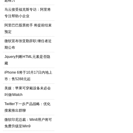
超格力
马云接受福克斯专访：阿里将
专注帮助小企业
阿里巴巴股票抢手 将提前结束
预定
微软宣布张亚勤辞职 继任者近
期公布
Jquery判断HTML元素是否隐
藏
iPhone 6将于10月17日内地上
市：售5288元起
美媒：苹果可穿戴设备未必会
叫做iWatch
Twitter下一步产品战略：优化
搜索推出群聊
微软印尼总裁：Win8用户将可
免费升级至Win9