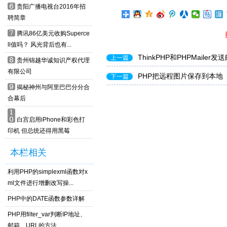
6
贵阳广播电视台2016年招
聘简章
7
腾讯86亿美元收购Superce
ll值吗？ 风光背后也有...
ThinkPHP和PHPMailer
上一篇
8
贵州锦越华诚知识产权代理
有限公司
PHP把远程图片保存到本地
下一篇
9
揭秘神州与阿里巴巴分分合
合幕后
1
0
白宫启用iPhone和彩色打
印机 但总统还得用黑莓
本栏相关
利用PHP的simplexml函数对x
ml文件进行增删改写操...
PHP中的DATE函数参数详解
PHP用filter_var判断IP地址、
邮箱、URL的方法